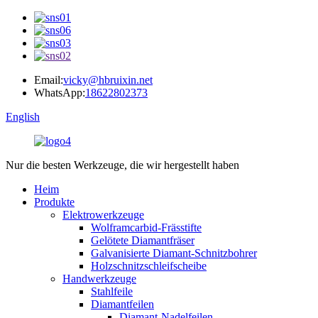
Email:
vicky@hbruixin.net
WhatsApp:
18622802373
English
Nur die besten Werkzeuge, die wir hergestellt haben
Heim
Produkte
Elektrowerkzeuge
Wolframcarbid-Frässtifte
Gelötete Diamantfräser
Galvanisierte Diamant-Schnitzbohrer
Holzschnitzschleifscheibe
Handwerkzeuge
Stahlfeile
Diamantfeilen
Diamant-Nadelfeilen