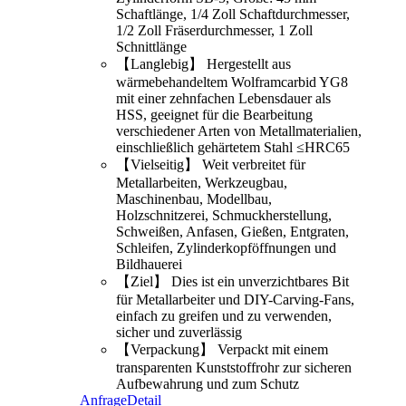
Schaftlänge, 1/4 Zoll Schaftdurchmesser,
1/2 Zoll Fräserdurchmesser, 1 Zoll
Schnittlänge
【Langlebig】 Hergestellt aus
wärmebehandeltem Wolframcarbid YG8
mit einer zehnfachen Lebensdauer als
HSS, geeignet für die Bearbeitung
verschiedener Arten von Metallmaterialien,
einschließlich gehärtetem Stahl ≤HRC65
【Vielseitig】 Weit verbreitet für
Metallarbeiten, Werkzeugbau,
Maschinenbau, Modellbau,
Holzschnitzerei, Schmuckherstellung,
Schweißen, Anfasen, Gießen, Entgraten,
Schleifen, Zylinderkopföffnungen und
Bildhauerei
【Ziel】 Dies ist ein unverzichtbares Bit
für Metallarbeiter und DIY-Carving-Fans,
einfach zu greifen und zu verwenden,
sicher und zuverlässig
【Verpackung】 Verpackt mit einem
transparenten Kunststoffrohr zur sicheren
Aufbewahrung und zum Schutz
Anfrage
Detail