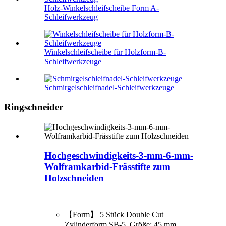
Holz-Winkelschleifscheibe Form A-
Schleifwerkzeug
Winkelschleifscheibe für Holzform-B-
Schleifwerkzeuge
Schmirgelschleifnadel-Schleifwerkzeuge
Ringschneider
Hochgeschwindigkeits-3-mm-6-mm-
Wolframkarbid-Frässtifte zum
Holzschneiden
【Form】 5 Stück Double Cut
Zylinderform SB-5, Größe: 45 mm