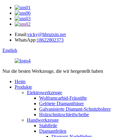
Email:
vicky@hbruixin.net
WhatsApp:
18622802373
English
Nur die besten Werkzeuge, die wir hergestellt haben
Heim
Produkte
Elektrowerkzeuge
Wolframcarbid-Frässtifte
Gelötete Diamantfräser
Galvanisierte Diamant-Schnitzbohrer
Holzschnitzschleifscheibe
Handwerkzeuge
Stahlfeile
Diamantfeilen
Diamant-Nadelfeilen