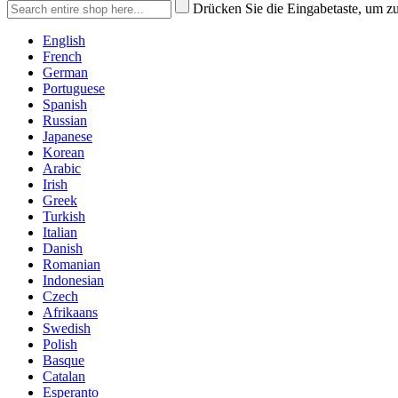
Drücken Sie die Eingabetaste, um z
English
French
German
Portuguese
Spanish
Russian
Japanese
Korean
Arabic
Irish
Greek
Turkish
Italian
Danish
Romanian
Indonesian
Czech
Afrikaans
Swedish
Polish
Basque
Catalan
Esperanto