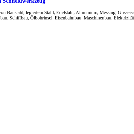
m Schneidwerkzeug
von Baustahl, legiertem Stahl, Edelstahl, Aluminium, Messing, Gusseis
u, Schiffbau, Ölbohrinsel, Eisenbahnbau, Maschinenbau, Elektrizität