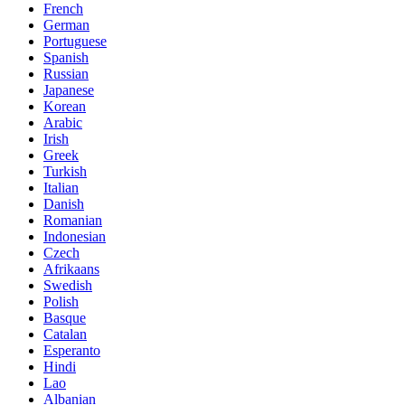
French
German
Portuguese
Spanish
Russian
Japanese
Korean
Arabic
Irish
Greek
Turkish
Italian
Danish
Romanian
Indonesian
Czech
Afrikaans
Swedish
Polish
Basque
Catalan
Esperanto
Hindi
Lao
Albanian