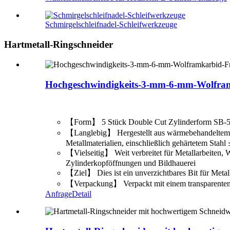
Schmirgelschleifnadel-Schleifwerkzeuge
Hartmetall-Ringschneider
Hochgeschwindigkeits-3-mm-6-mm-Wolframk
【Form】 5 Stück Double Cut Zylinderform SB-5, Gr
【Langlebig】 Hergestellt aus wärmebehandeltem W
Metallmaterialien, einschließlich gehärtetem Sta
【Vielseitig】 Weit verbreitet für Metallarbeiten,
Zylinderkopföffnungen und Bildhauerei
【Ziel】 Dies ist ein unverzichtbares Bit für Metal
【Verpackung】 Verpackt mit einem transparenten
Anfrage
Detail