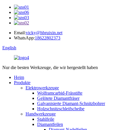
Email:
vicky@hbruixin.net
WhatsApp:
18622802373
English
Nur die besten Werkzeuge, die wir hergestellt haben
Heim
Produkte
Elektrowerkzeuge
Wolframcarbid-Frässtifte
Gelötete Diamantfräser
Galvanisierte Diamant-Schnitzbohrer
Holzschnitzschleifscheibe
Handwerkzeuge
Stahlfeile
Diamantfeilen
Diamant-Nadelfeilen